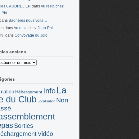
rles CAUDRELIER
dans
Au resto chez
-Phi
dans
Bagnères nous voilà…
on
dans
Au resto chez Jean-Phi
INI
dans
Convoyage du Jojo
icles anciens
es
ns
égories
La
Info
mation
Hébergement
ie du Club
Non
Localisation
assé
assemblement
epas
Sorties
léchargement
Vidéo