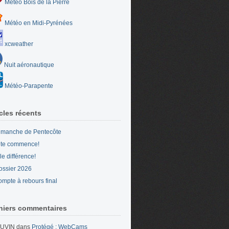
Météo Bois de la Pierre
Météo en Midi-Pyrénées
xcweather
Nuit aéronautique
Météo-Parapente
icles récents
imanche de Pentecôte
ête commence!
le différence!
ossier 2026
ompte à rebours final
niers commentaires
UVIN
dans
Protégé : WebCams