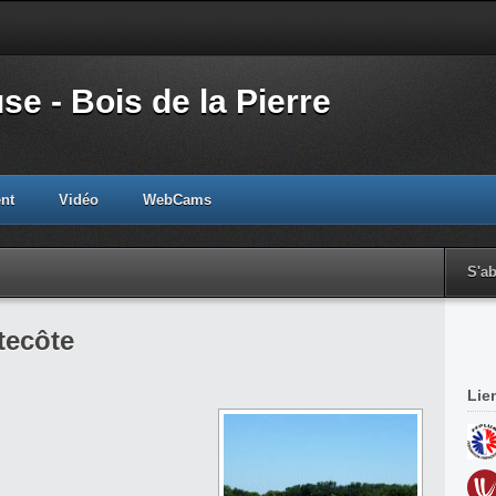
e - Bois de la Pierre
nt
Vidéo
WebCams
S'a
tecôte
Lie