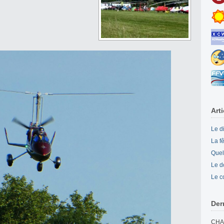
Art
Le d
La f
Quel
Le d
Le c
Der
CHA