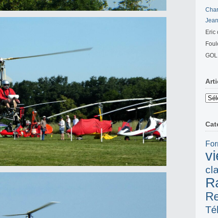
Cha
Jean
Eric
Foul
GOL
Art
Articl
ancie
Cat
For
v
cl
R
R
Té