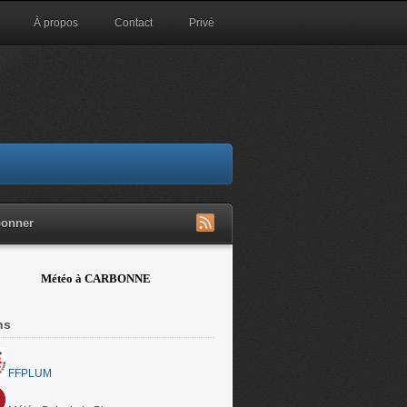
À propos
Contact
Privé
bonner
Météo à CARBONNE
ns
FFPLUM