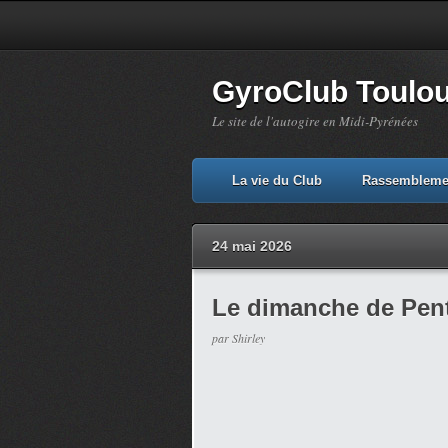
GyroClub Toulous
Le site de l'autogire en Midi-Pyrénées
La vie du Club
Rassembleme
24 mai 2026
Le dimanche de Pen
par Shirley