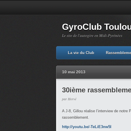
GyroClub Toulous
Le site de l'autogire en Midi-Pyrénées
La vie du Club
Rassembleme
10 mai 2013
30ième rassemblemen
par Hervé
A J-8, Gillou réalise l’interview de notre
rassemblement.
http://youtu.be/-TeLiE3nw5I