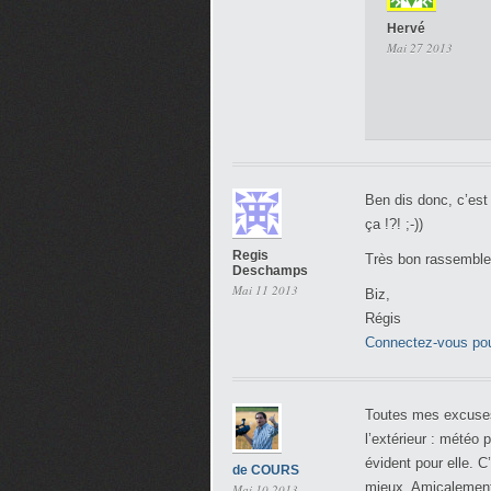
Hervé
Mai 27 2013
Ben dis donc, c’est
ça !?! ;-))
Regis
Très bon rassemblem
Deschamps
Mai 11 2013
Biz,
Régis
Connectez-vous pou
Toutes mes excuses 
l’extérieur : météo 
évident pour elle. C
de COURS
mieux. Amicalement
Mai 10 2013