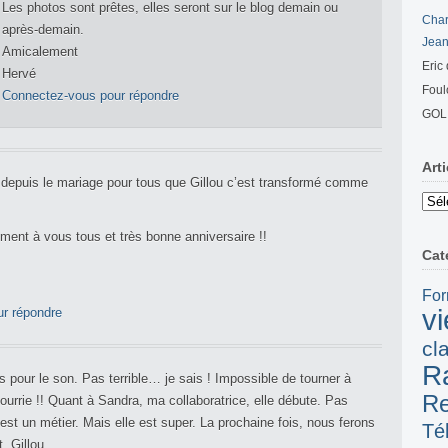
Les photos sont prêtes, elles seront sur le blog demain ou
Cha
après-demain.
Jean
Amicalement
Eric
Hervé
Foul
Connectez-vous pour répondre
GOL
Art
 depuis le mariage pour tous que Gillou c’est transformé comme
Articl
ancie
ent à vous tous et très bonne anniversaire !!
Cat
For
v
r répondre
cl
R
pour le son. Pas terrible… je sais ! Impossible de tourner à
R
pourrie !! Quant à Sandra, ma collaboratrice, elle débute. Pas
’est un métier. Mais elle est super. La prochaine fois, nous ferons
Té
, Gillou