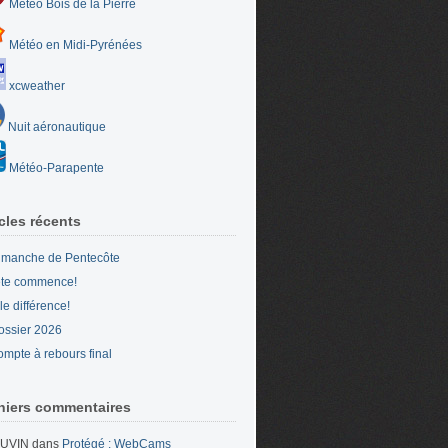
Météo Bois de la Pierre
Météo en Midi-Pyrénées
xcweather
Nuit aéronautique
Météo-Parapente
icles récents
imanche de Pentecôte
ête commence!
le différence!
ossier 2026
ompte à rebours final
niers commentaires
UVIN
dans
Protégé : WebCams