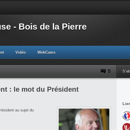
e - Bois de la Pierre
nt
Vidéo
WebCams
5
S'a
t : le mot du Président
Lie
 Président au sujet du