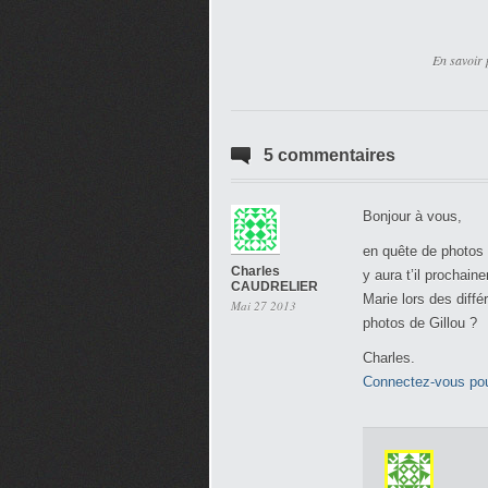
En savoir 
5 commentaires
Bonjour à vous,
en quête de photos
Charles
y aura t’il prochai
CAUDRELIER
Marie lors des diff
Mai 27 2013
photos de Gillou ?
Charles.
Connectez-vous pou