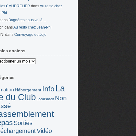
rles CAUDRELIER
dans
Au resto chez
-Phi
dans
Bagnères nous voilà…
on
dans
Au resto chez Jean-Phi
INI
dans
Convoyage du Jojo
icles anciens
es
ns
égories
La
Info
mation
Hébergement
ie du Club
Non
Localisation
assé
assemblement
epas
Sorties
léchargement
Vidéo