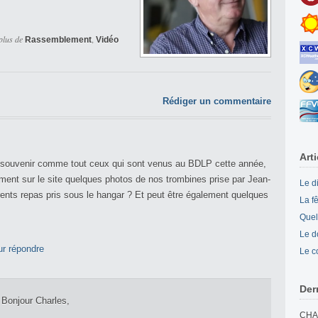
plus de
,
Rassemblement
Vidéo
Rédiger un commentaire
Art
 souvenir comme tout ceux qui sont venus au BDLP cette année,
nement sur le site quelques photos de nos trombines prise par Jean-
Le d
érents repas pris sous le hangar ? Et peut être également quelques
La f
Quel
Le d
r répondre
Le c
Der
Bonjour Charles,
CHA