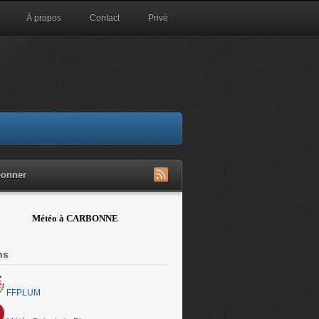
À propos
Contact
Privé
bonner
Météo à CARBONNE
ns
FFPLUM