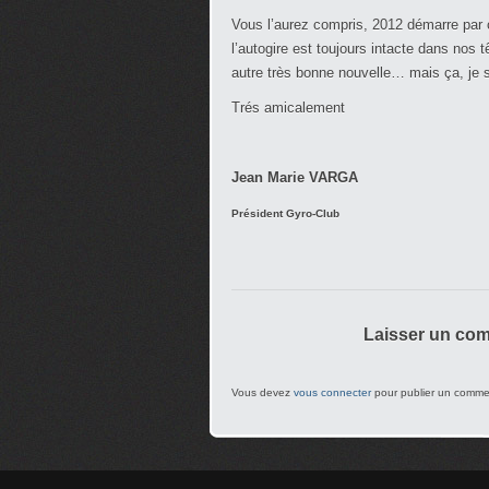
Vous l’aurez compris, 2012 démarre par 
l’autogire est toujours intacte dans nos t
autre très bonne nouvelle… mais ça, je s
Trés amicalement
Jean Marie VARGA
Président Gyro-Club
Laisser un co
Vous devez
vous connecter
pour publier un comme