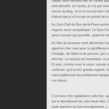
Depuis notre dernière fête de l’année p
sont déroulés, je l’avoue, je n’ai pas t
travers du blog. Je m’en excuse bien volo
d’abord que je m’occupe en priorité de m
Au Gyro-Club du Bois-de-la-Pierre justeme
toujours aussi sympathique. Le Gyro-Club
aussi souvent que possible, quand la mé
Un élan de jeunesse vient désormais nou
apprécié chez nous pour sa gentillesse e
d’énergie, de talent et de passion, que 
trésorier. La mission est importante, et 
Et puis, comme vous le savez, puisqu’une 
confirmer, qu’à la très grande majorité,
notre traditionnel rassemblement autogir
vos places…
C’est donc très rapidement cette fois, q
sur le déroulement de cette future fête. 
toute question ou tout renseignement, y 