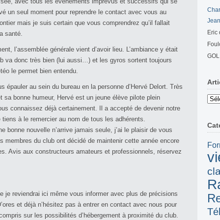
assée, avec tous les événements imprévus et successifs qui se
Cha
rouvé un seul moment pour reprendre le contact avec vous au
Jean
ntier mais je suis certain que vous comprendrez qu’il fallait
Eric
a santé.
Foul
nt, l’assemblée générale vient d’avoir lieu. L’ambiance y était
GOL
 va donc très bien (lui aussi…) et les gyros sortent toujours
téo le permet bien entendu.
Art
s épauler au sein du bureau en la personne d’Hervé Delort. Très
t sa bonne humeur, Hervé est un jeune élève pilote plein
Articl
vous connaissez déjà certainement. Il a accepté de devenir notre
ancie
je tiens à le remercier au nom de tous les adhérents.
Cat
bonne nouvelle n’arrive jamais seule, j’ai le plaisir de vous
 les membres du club ont décidé de maintenir cette année encore
For
es. Avis aux constructeurs amateurs et professionnels, réservez
v
cl
R
ue je reviendrai ici même vous informer avec plus de précisions
R
D’ores et déjà n’hésitez pas à entrer en contact avec nous pour
Té
compris sur les possibilités d’hébergement à proximité du club.