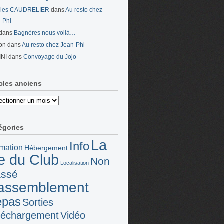
rles CAUDRELIER
dans
Au resto chez
-Phi
dans
Bagnères nous voilà…
on
dans
Au resto chez Jean-Phi
INI
dans
Convoyage du Jojo
icles anciens
es
ns
égories
La
Info
mation
Hébergement
ie du Club
Non
Localisation
assé
assemblement
epas
Sorties
léchargement
Vidéo