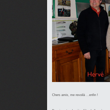
Chers amis, me revoilà …enfin !