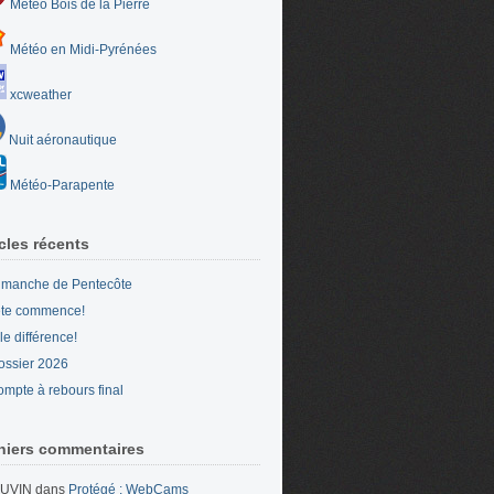
Météo Bois de la Pierre
Météo en Midi-Pyrénées
xcweather
Nuit aéronautique
Météo-Parapente
icles récents
imanche de Pentecôte
ête commence!
le différence!
ossier 2026
ompte à rebours final
niers commentaires
UVIN
dans
Protégé : WebCams