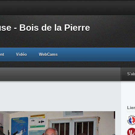
e - Bois de la Pierre
nt
Vidéo
WebCams
S'a
Lie