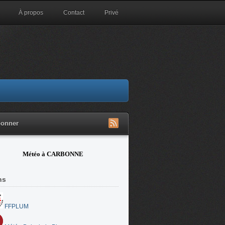
À propos
Contact
Privé
bonner
Météo à CARBONNE
ns
FFPLUM