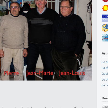
Art
Le d
La f
Quel
Le d
Le c
Der
CHA