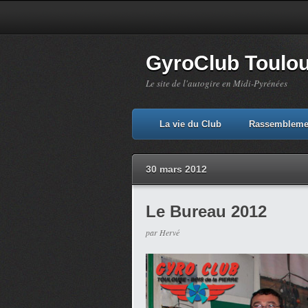
GyroClub Toulous
Le site de l'autogire en Midi-Pyrénées
La vie du Club
Rassembleme
30 mars 2012
Le Bureau 2012
par Hervé