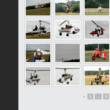
◄
1
...
3