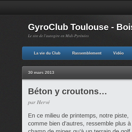
GyroClub Toulouse - Bois
Le site de l'autogire en Midi-Pyrénées
La vie du Club
Rassemblement
Vidéo
30 mars 2013
Béton y croutons…
par Hervé
En ce milieu de printemps, notre piste,
comme bien d’autres, ressemble plus à
champ de mines qu’à un terrain de gol